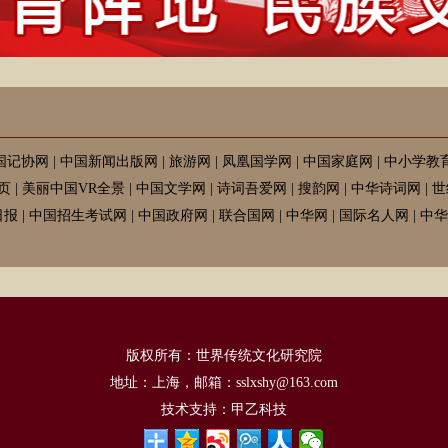
国记协网
|
中国新闻出版网
|
旅游网
|
凤凰国学网
|
中国家庭网
|
中小学教
页
|
美丽中国VR全景
|
中国文学网
|
诗词吾爱网
|
搜韵网
|
中华诗词网
|
世
日报
|
中国招生考试网
|
中国政府网
|
联合国网
|
中华网
|
国际名人网
|
中华
版权所有：世界传统文化研究院
地址：上海，邮箱：sslxshy@163.com
技术支持：
甲乙科技