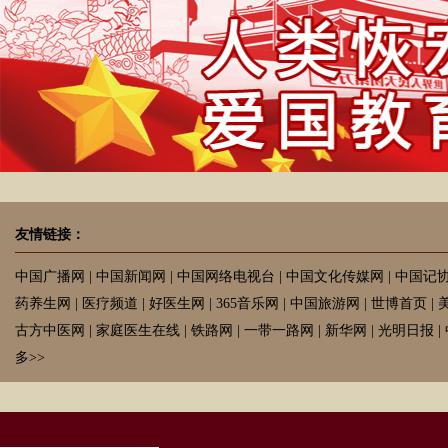
友情链接：
中国广播网
|
中国新闻网
|
中国网络电视台
|
中国文化传媒网
|
中国记
药养生网
|
医疗频道
|
好医生网
|
365音乐网
|
中国旅游网
|
世博首页
|
古方中医网
|
家庭医生在线
|
铁路网
|
一带一路网
|
新华网
|
光明日报
|
多>>